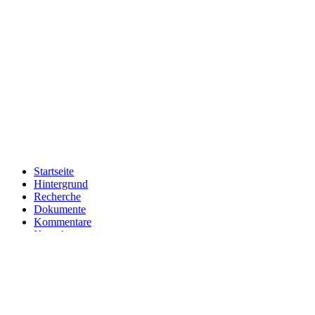
Startseite
Hintergrund
Recherche
Dokumente
Kommentare
Kontakt
Impressum
Schnellsuche:
Suche starten
Germanisches Nationalmuseum Nürnberg
English