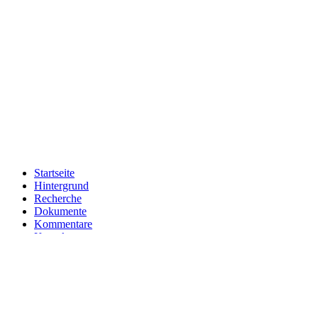
Startseite
Hintergrund
Recherche
Dokumente
Kommentare
Kontakt
Impressum
Schnellsuche:
Suche starten
Germanisches Nationalmuseum Nürnberg
English