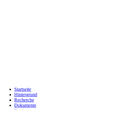
Startseite
Hintergrund
Recherche
Dokumente
Kommentare
Kontakt
Impressum
Schnellsuche:
Suche starten